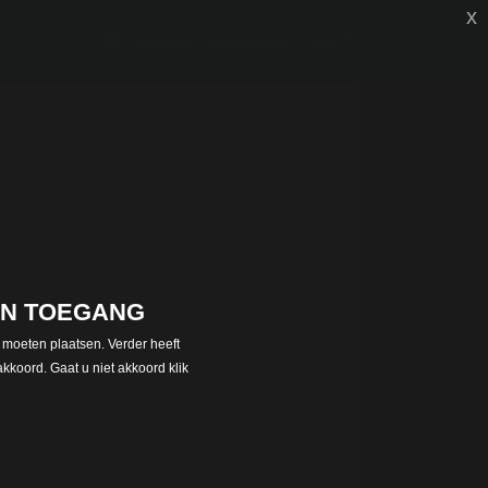
x
(current)
Inloggen
Aanmelden
Info
EEN TOEGANG
 moeten plaatsen. Verder heeft
kkoord. Gaat u niet akkoord klik