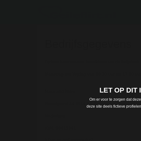
Bedrijfsgegevens
Tijdens kantooruren bereikbaar via de helpdesk
Maandag t/m Vrijdag van 08.30 uur tot 17.00 uu
LET OP DIT
Mara and More
Om er voor te zorgen dat deze
Noordgeest 44 4614 KT Bergen op Zoom
deze site deels fictieve profie
Nederland
KVK: 98413341
BTW: NL005330306B27