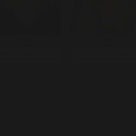
nickycat
Alissa
45 | Nederland
35 | Rotterdam
gedame die positief in het leven
Deze 30 jarige dame uit Rotterdam is
 en houdt van genieten. Ik heb vele
zoek naar een man die een mooie
hobby's, interesses en ..
inborst heeft en niet alleen ..
Bekijk
Bekijk