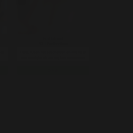
hot blond
43 | Rotterdam
 op
Help, ik ben net gescheiden en mis nu al
een heerlijke pik die mij kan verwennen.
Ik heb nog nooit e ..
Bekijk