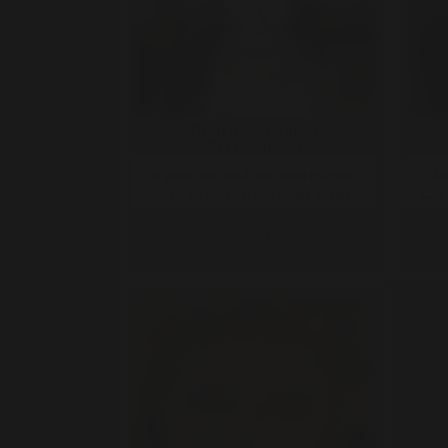
GroterDanNormaal
33 | Dordrecht
Ik geloof niet dat ik hier geen man kan
Jon
vinden die toch wel een beetje dezelfde
staat
behoeftes heeft al ..
Bekijk